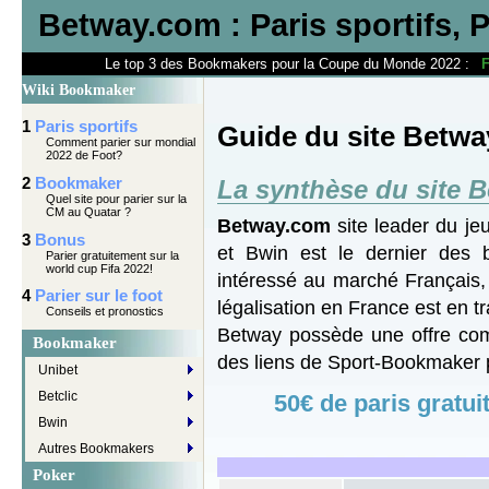
Betway.com : Paris sportifs, 
Le top 3 des Bookmakers pour la Coupe du Monde 2022 :
F
Wiki Bookmaker
1
Paris sportifs
Guide du site Betw
Comment parier sur mondial
2022 de Foot?
2
Bookmaker
La synthèse du site 
Quel site pour parier sur la
CM au Quatar ?
Betway.com
site leader du je
3
Bonus
et Bwin est le dernier des 
Parier gratuitement sur la
world cup Fifa 2022!
intéressé au marché Français,
4
Parier sur le foot
légalisation en France est en t
Conseils et pronostics
Betway possède une offre com
Bookmaker
des liens de
Sport-Bookmaker
Unibet
Betclic
50€ de paris gratuit
Bwin
Autres Bookmakers
Poker