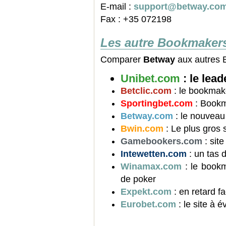
E-mail :
support@betway.co
Fax : +35 072198
Les autre Bookmaker
Comparer
Betway
aux autres 
Unibet.com
: le lea
Betclic.com
: le bookmake
Sportingbet.com
: Bookma
Betway.com
: le nouvea
Bwin.com
: Le plus gros 
Gamebookers.com
: sit
Intewetten.com
: un tas d
Winamax.com
: le book
de poker
Expekt.com
: en retard f
Eurobet.com
: le site à év