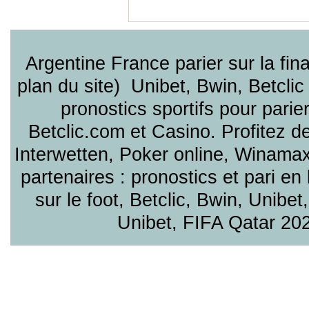
Argentine France parier sur la fin
plan du site)
Unibet, Bwin, Betclic
pronostics sportifs
pour
parier
Betclic.com
et
Casino
. Profitez 
Interwetten
,
Poker online
, Winamax
partenaires :
pronostics
et pari en
sur le foot
,
Betclic
,
Bwin
,
Unibet
Unibet
,
FIFA Qatar 202