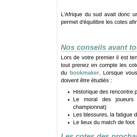
L'Afrique du sud avait donc u
permet d'équilibre les cotes afi
Nos conseils avant to
Lors de votre premier il est te
tout prenez en compte les cot
du
bookmaker
. Lorsque vous
doivent être étudiés :
Historique des rencontre 
Le moral des joueurs 
championnat)
Les blessures, la fatigue 
Le lieux du match de foot
Les cotes des proch