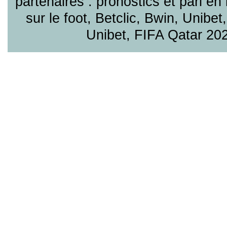
partenaires :
pronostics
et pari en
sur le foot
,
Betclic
,
Bwin
,
Unibet
Unibet
,
FIFA Qatar 202