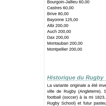
Bourgoin-Jallieu 60,00
Castres 60,00
Brive 80,00
Bayonne 125,00
Albi 200,00
Auch 200,00
Dax 200,00
Montauban 200,00
Montpellier 200,00
Historique du Rugby
La variante originale a été inv
ville de Rugby (Angleterre). 
football (soccer) à la mi 1823
Rugby School) et futur pasteu