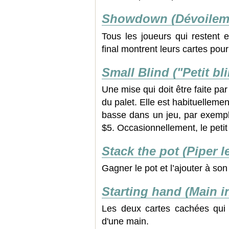
Showdown (Dévoilemen
Tous les joueurs qui restent 
final montrent leurs cartes pou
Small Blind ("Petit bl
Une mise qui doit être faite par
du palet. Elle est habituellemen
basse dans un jeu, par exemple
$5. Occasionnellement, le petit 
Stack the pot (Piper l
Gagner le pot et l’ajouter à son 
Starting hand (Main in
Les deux cartes cachées qui 
d'une main.