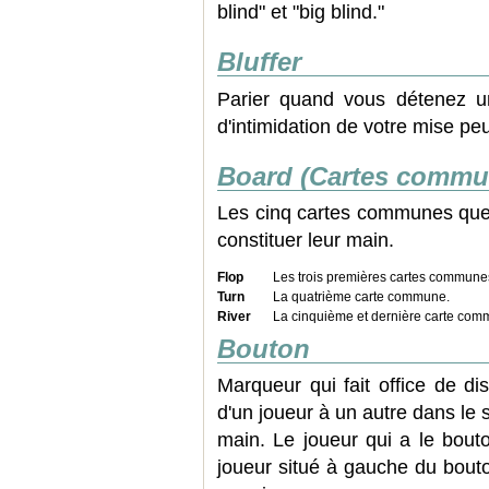
blind" et "big blind."
Bluffer
Parier quand vous détenez un
d'intimidation de votre mise pe
Board (Cartes commu
Les cinq cartes communes que t
constituer leur main.
Flop
Les trois premières cartes commune
Turn
La quatrième carte commune.
River
La cinquième et dernière carte com
Bouton
Marqueur qui fait office de dis
d'un joueur à un autre dans le
main. Le joueur qui a le bouton
joueur situé à gauche du bouton