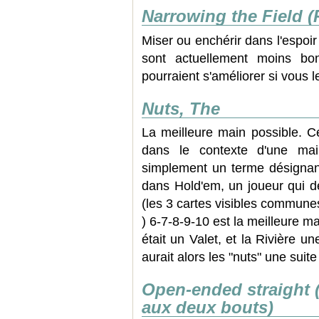
Narrowing the Field (
Miser ou enchérir dans l'espoir
sont actuellement moins bo
pourraient s'améliorer si vous l
Nuts, The
La meilleure main possible. Ce
dans le contexte d'une mai
simplement un terme désignant
dans Hold'em, un joueur qui dét
(les 3 cartes visibles communes)
) 6-7-8-9-10 est la meilleure m
était un Valet, et la Rivière u
aurait alors les "nuts" une suit
Open-ended straight (
aux deux bouts)