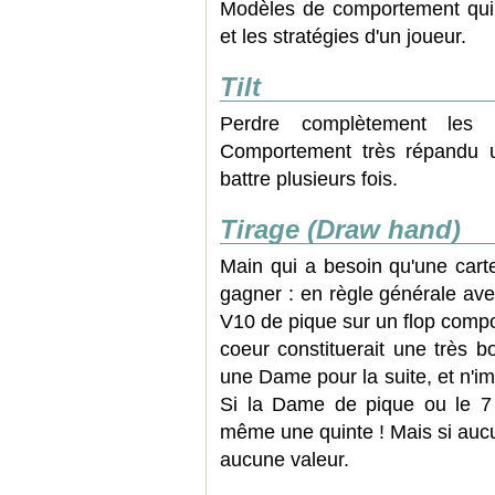
Modèles de comportement qui f
et les stratégies d'un joueur.
Tilt
Perdre complètement les
Comportement très répandu un
battre plusieurs fois.
Tirage (Draw hand)
Main qui a besoin qu'une cart
gagner : en règle générale ave
V10 de pique sur un flop compo
coeur constituerait une très 
une Dame pour la suite, et n'im
Si la Dame de pique ou le 7 
même une quinte ! Mais si aucun
aucune valeur.