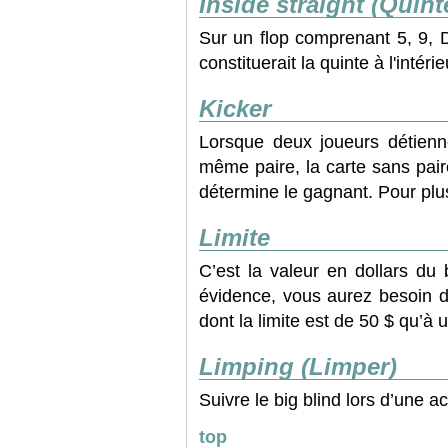
Inside straight (Quinte
Sur un flop comprenant 5, 9, 
constituerait la quinte à l'intérie
Kicker
Lorsque deux joueurs détienne
même paire, la carte sans paire
détermine le gagnant. Pour plu
Limite
C’est la valeur en dollars du b
évidence, vous aurez besoin d’
dont la limite est de 50 $ qu’à u
Limping (Limper)
Suivre le big blind lors d’une ac
top