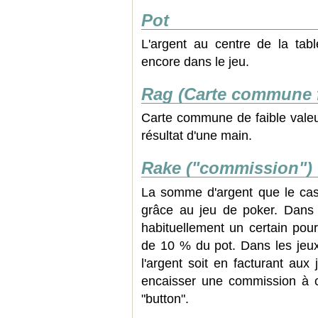
Pot
L'argent au centre de la tabl
encore dans le jeu.
Rag (Carte commune f
Carte commune de faible valeu
résultat d'une main.
Rake ("commission")
La somme d'argent que le casi
grâce au jeu de poker. Dans l
habituellement un certain po
de 10 % du pot. Dans les jeux
l'argent soit en facturant aux
encaisser une commission à ch
"button".