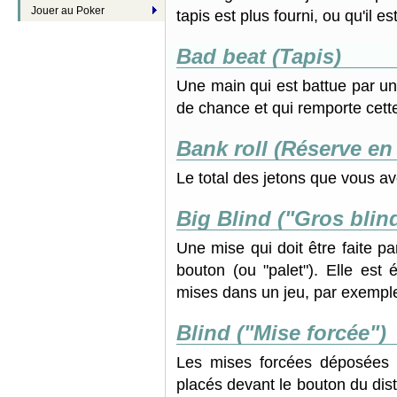
Jouer au Poker
tapis est plus fourni, ou qu'il e
Bad beat (Tapis)
Une main qui est battue par u
de chance et qui remporte cett
Bank roll (Réserve e
Le total des jetons que vous a
Big Blind ("Gros blin
Une mise qui doit être faite p
bouton (ou "palet"). Elle est
mises dans un jeu, par exemple,
Blind ("Mise forcée")
Les mises forcées déposées 
placés devant le bouton du dis